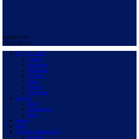
ABOUT US
FOLLOW US
ACTUALITES
Culture
Economie
Education
Religion
Santé
Société
Université
Lifestyle
Buzz
Faits Divers
Idées
Vidéos
Sport
Offres & Opportunités
Bourses