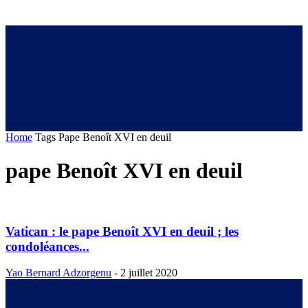
Home
Tags
Pape Benoît XVI en deuil
pape Benoît XVI en deuil
Vatican : le pape Benoît XVI en deuil ; les
condoléances...
Yao Bernard Adzorgenu
-
2 juillet 2020