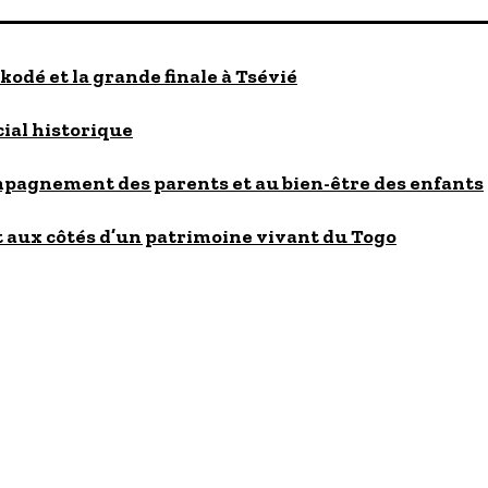
kodé et la grande finale à Tsévié
cial historique
ompagnement des parents et au bien-être des enfants
 aux côtés d’un patrimoine vivant du Togo