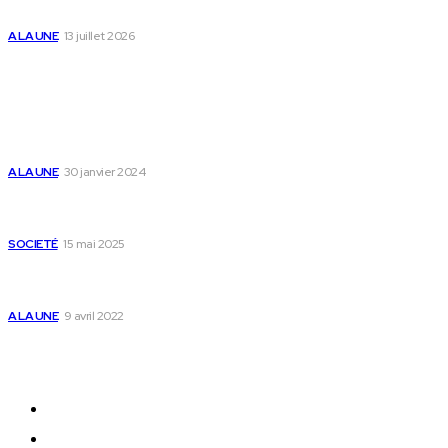
des enfants
A LA UNE
13 juillet 2026
Populaire
Voici les pièces à fournir pour se faire établir un
certificat de nationalité togolaise
A LA UNE
30 janvier 2024
Passeport togolais : voici les 60 pays où on peut
se rendre sans visa en 2025
SOCIETÉ
15 mai 2025
Togo : voici comment annuler un transfert T-
money ou Flooz
A LA UNE
9 avril 2022
Plan du Site
A LA UNE
ACTUALITES