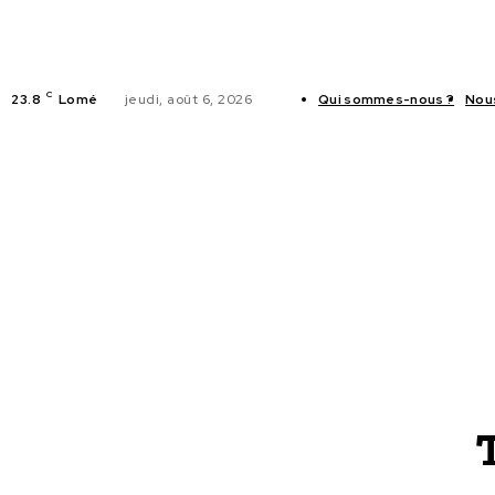
C
23.8
Lomé
jeudi, août 6, 2026
Qui sommes-nous ?
Nou
ACTUALITES