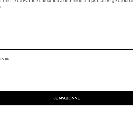
a famille de Patrice Lumumba a demandé à la justice belge de lui r
...
tives
JE M'ABONNE