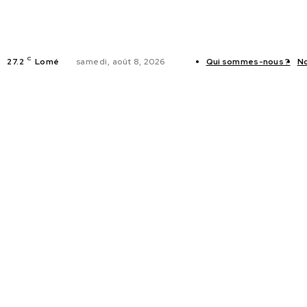
C
27.2
Lomé
samedi, août 8, 2026
Qui sommes-nous ?
No
ACTUALITES