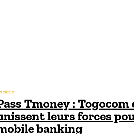
ocieté
Pass Tmoney : Togocom 
unissent leurs forces po
mobile banking