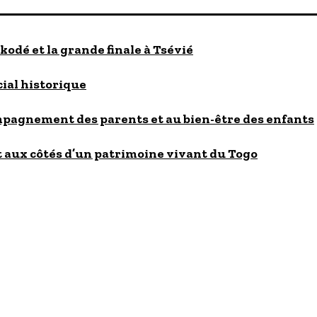
kodé et la grande finale à Tsévié
cial historique
ompagnement des parents et au bien-être des enfants
 aux côtés d’un patrimoine vivant du Togo