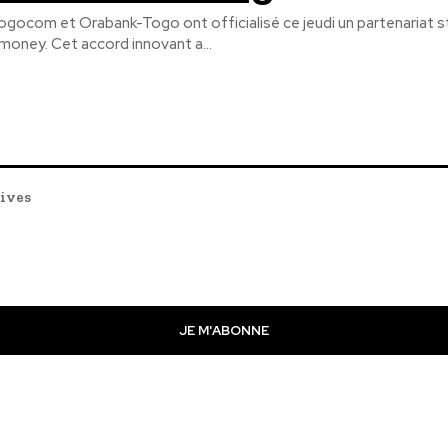
ogocom et Orabank-Togo ont officialisé ce jeudi un partenariat st
money. Cet accord innovant a...
tives
JE M'ABONNE