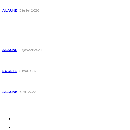
des enfants
A LA UNE
13 juillet 2026
Populaire
Voici les pièces à fournir pour se faire établir un
certificat de nationalité togolaise
A LA UNE
30 janvier 2024
Passeport togolais : voici les 60 pays où on peut
se rendre sans visa en 2025
SOCIETÉ
15 mai 2025
Togo : voici comment annuler un transfert T-
money ou Flooz
A LA UNE
9 avril 2022
Plan du Site
A LA UNE
ACTUALITES