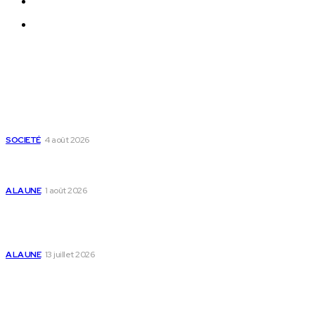
Qui sommes-nous ?
Nous Contacter
Derniers Articles
Mixx Challenge U17 : cap sur les demi-finales à Sokodé et la
grande finale à Tsévié
SOCIETÉ
4 août 2026
Yas Togo et les syndicats concluent un accord social
historique
A LA UNE
1 août 2026
Togo : « Mome » lance une maison dédiée à
l’accompagnement des parents et au bien-être des
enfants
A LA UNE
13 juillet 2026
Populaire