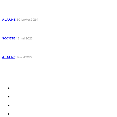
Voici les pièces à fournir pour se faire établir un certificat
de nationalité togolaise
A LA UNE
30 janvier 2024
Passeport togolais : voici les 60 pays où on peut se rendre
sans visa en 2025
SOCIETÉ
15 mai 2025
Togo : voici comment annuler un transfert T-money ou
Flooz
A LA UNE
9 avril 2022
Plan du Site
A LA UNE
ACTUALITES
Offres & Opportunités
Success Stories