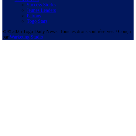
Success Stories
Jeunes Leaders
Patrons
Togo Stars
© © 2025 Togo Daily News. Tous les droits sont réserves. / Conçu
par
Warketing Studio