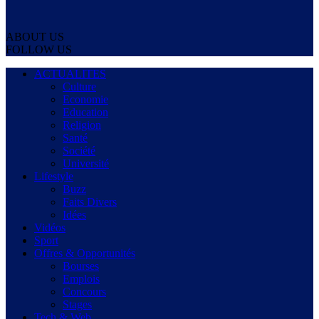
ABOUT US
FOLLOW US
ACTUALITES
Culture
Economie
Education
Religion
Santé
Société
Université
Lifestyle
Buzz
Faits Divers
Idées
Vidéos
Sport
Offres & Opportunités
Bourses
Emplois
Concours
Stages
Tech & Web