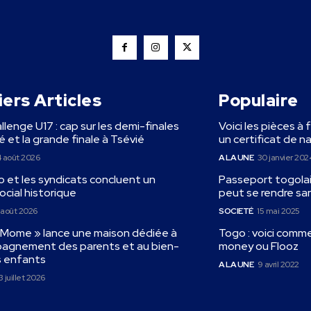
ers Articles
Populaire
llenge U17 : cap sur les demi-finales
Voici les pièces à 
 et la grande finale à Tsévié
un certificat de n
 août 2026
A LA UNE
30 janvier 202
 et les syndicats concluent un
Passeport togolais
ocial historique
peut se rendre sa
 août 2026
SOCIETÉ
15 mai 2025
« Mome » lance une maison dédiée à
Togo : voici comm
pagnement des parents et au bien-
money ou Flooz
s enfants
A LA UNE
9 avril 2022
3 juillet 2026