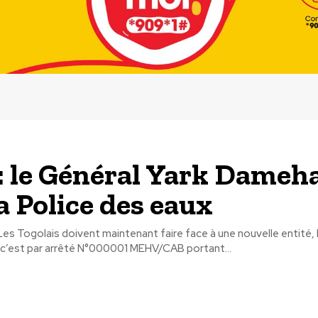
: le Général Yark Dame
la Police des eaux
! Les Togolais doivent maintenant faire face à une nouvelle entité, 
, c’est par arrêté N°000001 MEHV/CAB portant...