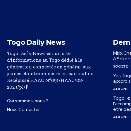
Togo Daily News
Derni
Mixx Cha
Togo Daily News est un site
à Sokodé
d'informations au Togo dédié à la
génération connectée en général, aux
SOCIETÉ
4
jeunes et entrepreneurs en particulier.
Yas Togo
Récépissé HAAC N°091/HAAC/08-
accord s
2023/pl/P
A LA UNE
1
Togo : 
Qui sommes-nous ?
l’accom
être de
Nous Contacter
A LA UNE
1