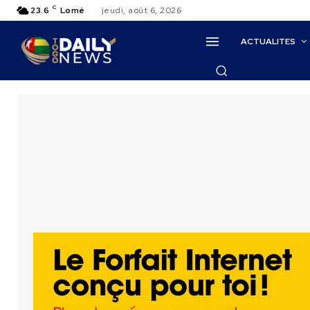
C
23.6
Lomé
jeudi, août 6, 2026
ACTUALITES