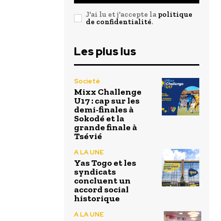
J'ai lu et j'accepte la
politique
de confidentialité
.
Les plus lus
Societé
Mixx Challenge
U17 : cap sur les
demi-finales à
Sokodé et la
grande finale à
Tsévié
A LA UNE
Yas Togo et les
syndicats
concluent un
accord social
historique
A LA UNE