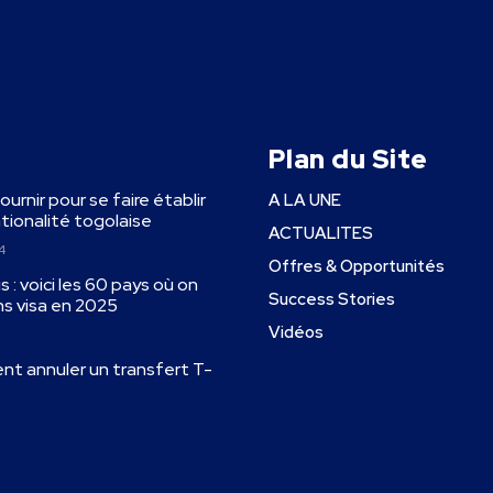
Plan du Site
fournir pour se faire établir
A LA UNE
ationalité togolaise
ACTUALITES
4
Offres & Opportunités
 : voici les 60 pays où on
Success Stories
ns visa en 2025
Vidéos
ent annuler un transfert T-