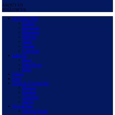
ABOUT US
FOLLOW US
ACTUALITES
Culture
Economie
Education
Religion
Santé
Société
Université
Lifestyle
Buzz
Faits Divers
Idées
Vidéos
Sport
Offres & Opportunités
Bourses
Emplois
Concours
Stages
Tech & Web
Success Stories