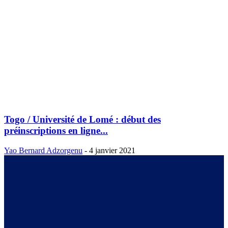
Togo / Université de Lomé : début des
préinscriptions en ligne...
Yao Bernard Adzorgenu
-
4 janvier 2021