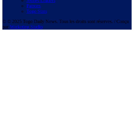
Jeunes Leaders
Patrons
Togo Stars
© © 2025 Togo Daily News. Tous les droits sont réserves. / Conçu
par
Warketing Studio