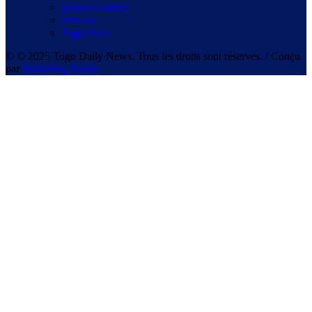
Jeunes Leaders
Patrons
Togo Stars
© © 2025 Togo Daily News. Tous les droits sont réserves. / Conçu
par
Warketing Studio