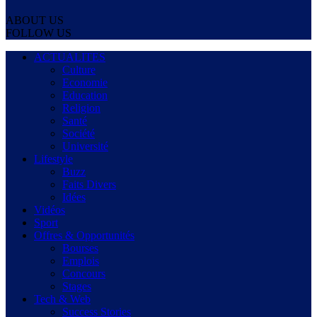
ABOUT US
FOLLOW US
ACTUALITES
Culture
Economie
Education
Religion
Santé
Société
Université
Lifestyle
Buzz
Faits Divers
Idées
Vidéos
Sport
Offres & Opportunités
Bourses
Emplois
Concours
Stages
Tech & Web
Success Stories