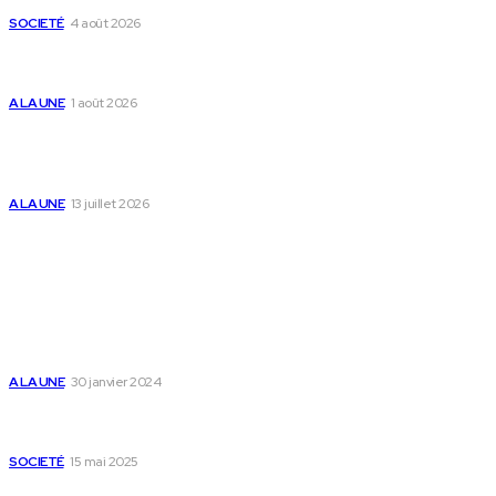
SOCIETÉ
4 août 2026
Yas Togo et les syndicats concluent un accord social
historique
A LA UNE
1 août 2026
Togo : « Mome » lance une maison dédiée à
l’accompagnement des parents et au bien-être des
enfants
A LA UNE
13 juillet 2026
Populaire
Voici les pièces à fournir pour se faire établir un certificat
de nationalité togolaise
A LA UNE
30 janvier 2024
Passeport togolais : voici les 60 pays où on peut se rendre
sans visa en 2025
SOCIETÉ
15 mai 2025
Togo : voici comment annuler un transfert T-money ou