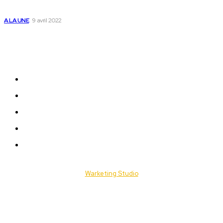
Flooz
A LA UNE
9 avril 2022
Plan du Site
A LA UNE
ACTUALITES
Offres & Opportunités
Success Stories
Vidéos
© 2025 Togo Daily News. Tous les droits sont réservés. / Conçu par
Warketing Studio