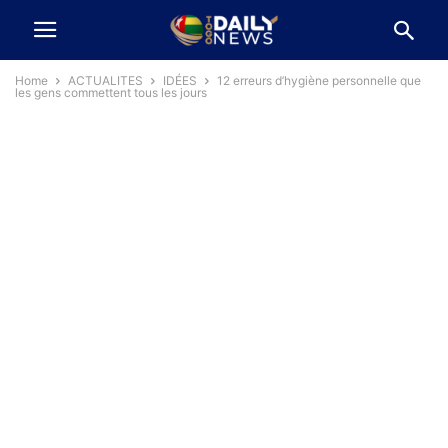
Home
ACTUALITES
IDÉES
12 erreurs d’hygiène personnelle que
les gens commettent tous les jours