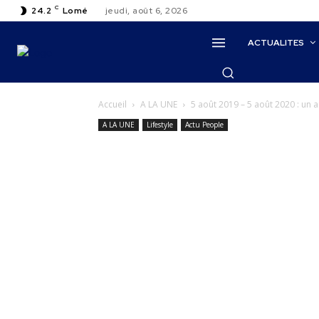
C
24.2
Lomé
jeudi, août 6, 2026
ACTUALITES
Accueil
A LA UNE
5 août 2019 – 5 août 2020 : un a
A LA UNE
Lifestyle
Actu People