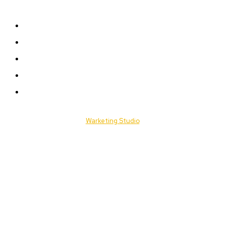
Plan du Site
A LA UNE
ACTUALITES
Offres & Opportunités
Success Stories
Vidéos
© 2025 Togo Daily News. Tous les droits sont réservés. / Conçu par
Warketing Studio