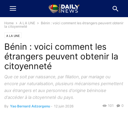
Home
A LA UNE
Bénin : voici comment les étrangers peuvent obtenir
la citoyenneté
A LA UNE
Bénin : voici comment les
étrangers peuvent obtenir la
citoyenneté
Que ce soit par naissance, par filiation, par mariage ou
encore par naturalisation, plusieurs mécanismes permettent
aux étrangers et aux personnes d'origine béninoise
d'accéder à la citoyenneté du pays.
101
0
By
Yao Bernard Adzorgenu
-
12 juin 2026