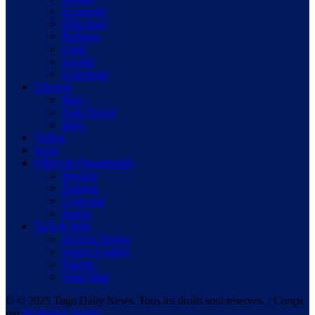
Economie
Education
Religion
Santé
Société
Université
Lifestyle
Buzz
Faits Divers
Idées
Vidéos
Sport
Offres & Opportunités
Bourses
Emplois
Concours
Stages
Tech & Web
Success Stories
Jeunes Leaders
Patrons
Togo Stars
© © 2025 Togo Daily News. Tous les droits sont réserves. / Conçu
par
Warketing Studio