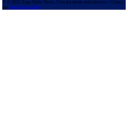
© © 2025 Togo Daily News. Tous les droits sont réserves. / Conçu
par
Warketing Studio