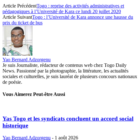
Article Précédent
Togo : reprise des activités administratives et
pédagogiques à l’Université de Kara ce lundi 20 juillet 2020
Article Suivant
Togo : l’Université de Kara annonce une hausse du
prix du ticket de bus
Yao Bernard Adzorgenu
Je suis Journaliste, rédacteur de contenus web chez Togo Daily
News. Passionné par la photographie, la littérature, les actualités
sociales et culturelles, je suis lauréat de plusieurs concours nationaux
de poésie.
Vous Aimerez Peut-être Aussi
Yas Togo et les syndicats concluent un accord social
historique
Yao Bernard Adzorgenu
-
1 août 2026