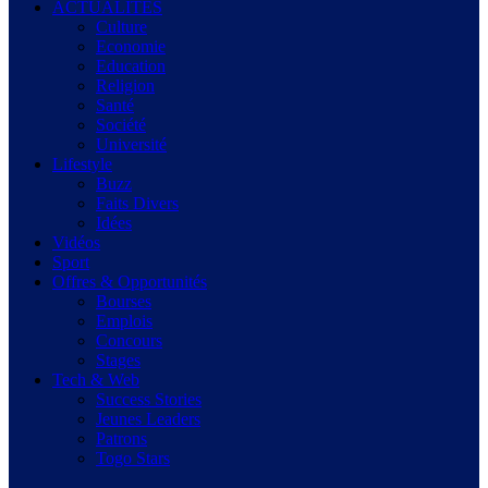
ACTUALITES
Culture
Economie
Education
Religion
Santé
Société
Université
Lifestyle
Buzz
Faits Divers
Idées
Vidéos
Sport
Offres & Opportunités
Bourses
Emplois
Concours
Stages
Tech & Web
Success Stories
Jeunes Leaders
Patrons
Togo Stars