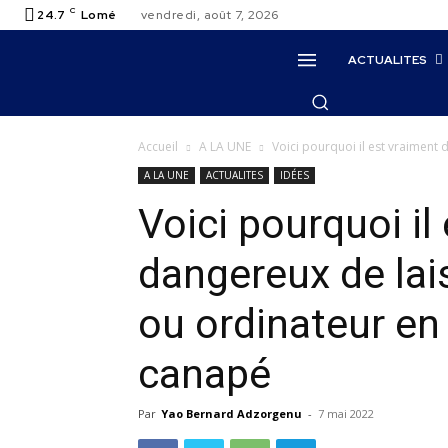
C
24.7
Lomé
vendredi, août 7, 2026
ACTUALITES
Accueil
A LA UNE
Voici pourquoi il est vraiment 
A LA UNE
ACTUALITES
IDÉES
Voici pourquoi il
dangereux de lai
ou ordinateur en 
canapé
Par
Yao Bernard Adzorgenu
-
7 mai 2022