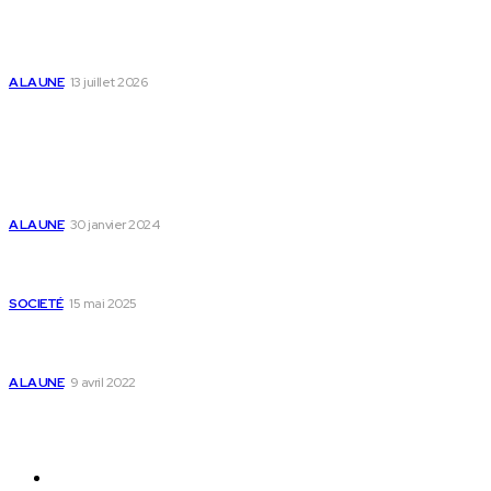
Togo : « Mome » lance une maison dédiée à
l’accompagnement des parents et au bien-être des
enfants
A LA UNE
13 juillet 2026
Populaire
Voici les pièces à fournir pour se faire établir un certificat
de nationalité togolaise
A LA UNE
30 janvier 2024
Passeport togolais : voici les 60 pays où on peut se rendre
sans visa en 2025
SOCIETÉ
15 mai 2025
Togo : voici comment annuler un transfert T-money ou
Flooz
A LA UNE
9 avril 2022
Plan du Site
A LA UNE