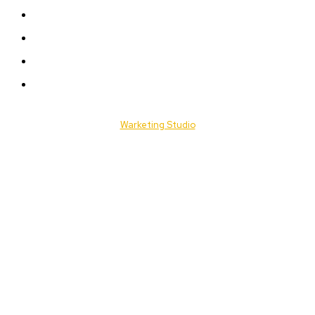
ACTUALITES
Offres & Opportunités
Success Stories
Vidéos
© 2025 Togo Daily News. Tous les droits sont réservés. / Conçu par
Warketing Studio