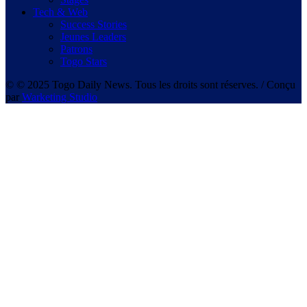
Tech & Web
Success Stories
Jeunes Leaders
Patrons
Togo Stars
© © 2025 Togo Daily News. Tous les droits sont réserves. / Conçu
par
Warketing Studio