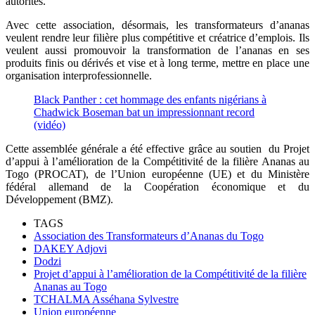
autorités.
Avec cette association, désormais, les transformateurs d’ananas
veulent rendre leur filière plus compétitive et créatrice d’emplois.
Ils
veulent aussi promouvoir la transformation de l’ananas en ses
produits finis ou dérivés et vise et à long terme, mettre en place une
organisation interprofessionnelle.
Black Panther : cet hommage des enfants nigérians à
Chadwick Boseman bat un impressionnant record
(vidéo)
Cette assemblée générale a été effective grâce au soutien du Projet
d’appui à l’amélioration de la Compétitivité de la filière Ananas au
Togo (
PROCAT)
, de l’Union européenne
(UE)
et du Ministère
fédéral allemand de la Coopération économique et du
Développement
(
BMZ
)
.
TAGS
Association des Transformateurs d’Ananas du Togo
DAKEY Adjovi
Dodzi
Projet d’appui à l’amélioration de la Compétitivité de la filière
Ananas au Togo
TCHALMA Asséhana Sylvestre
Union européenne