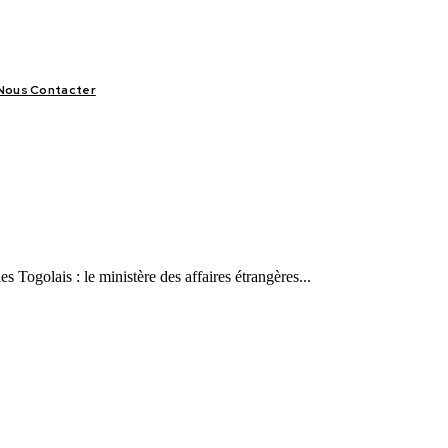
Nous Contacter
LIFESTYLE
VIDÉOS
SPORT
OFFRES & OPPORTUNITÉS
es Togolais : le ministère des affaires étrangères...