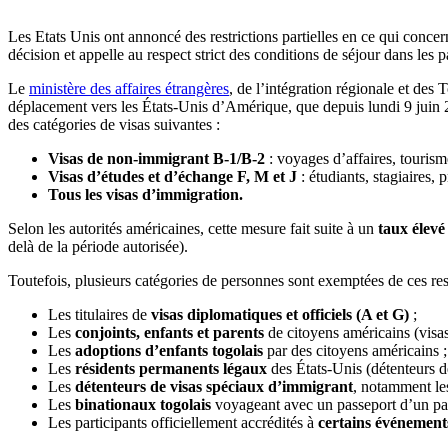
Les Etats Unis ont annoncé des restrictions partielles en ce qui concern
décision et appelle au respect strict des conditions de séjour dans les
Le
ministère des affaires étrangères
, de l’intégration régionale et des 
déplacement vers les États-Unis d’Amérique, que depuis lundi 9 juin 
des catégories de visas suivantes :
Visas de non-immigrant B-1/B-2
: voyages d’affaires, touris
Visas d’études et d’échange F, M et J
: étudiants, stagiaires
Tous les visas d’immigration.
Selon les autorités américaines, cette mesure fait suite à un
taux élevé
delà de la période autorisée).
Toutefois, plusieurs catégories de personnes sont exemptées de ces restr
Les titulaires de
visas diplomatiques et officiels (A et G)
;
Les
conjoints, enfants et parents
de citoyens américains (visa
Les
adoptions d’enfants togolais
par des citoyens américains ;
Les
résidents permanents légaux
des États-Unis (détenteurs de
Les
détenteurs de visas spéciaux d’immigrant
, notamment le
Les
binationaux togolais
voyageant avec un passeport d’un p
Les participants officiellement accrédités à
certains événement