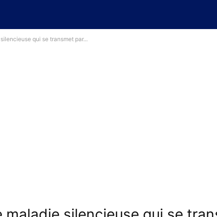
 silencieuse qui se transmet par...
e maladie silencieuse qui se tran