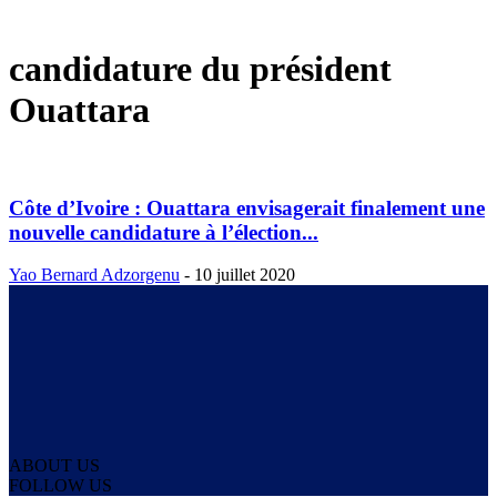
candidature du président
Ouattara
Côte d’Ivoire : Ouattara envisagerait finalement une
nouvelle candidature à l’élection...
Yao Bernard Adzorgenu
-
10 juillet 2020
ABOUT US
FOLLOW US