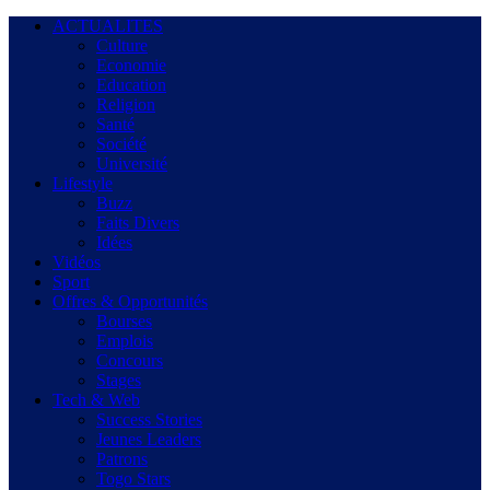
ACTUALITES
Culture
Economie
Education
Religion
Santé
Société
Université
Lifestyle
Buzz
Faits Divers
Idées
Vidéos
Sport
Offres & Opportunités
Bourses
Emplois
Concours
Stages
Tech & Web
Success Stories
Jeunes Leaders
Patrons
Togo Stars