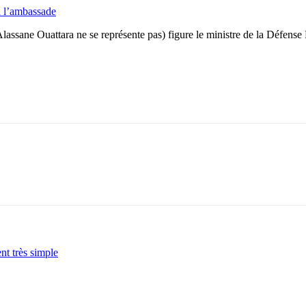
 à l’ambassade
Alassane Ouattara ne se représente pas) figure le ministre de la Défen
nt très simple