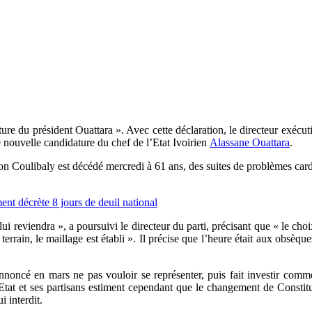
ature du président Ouattara ». Avec cette déclaration, le directeur exéc
 nouvelle candidature du chef de l’Etat Ivoirien
Alassane Ouattara
.
on Coulibaly est décédé mercredi à 61 ans, des suites de problèmes cardia
t décrète 8 jours de deuil national
 lui reviendra », a poursuivi le directeur du parti, précisant que « le 
terrain, le maillage est établi ». Il précise que l’heure était aux obsèq
annoncé en mars ne pas vouloir se représenter, puis fait investir com
at et ses partisans estiment cependant que le changement de Constitut
i interdit.