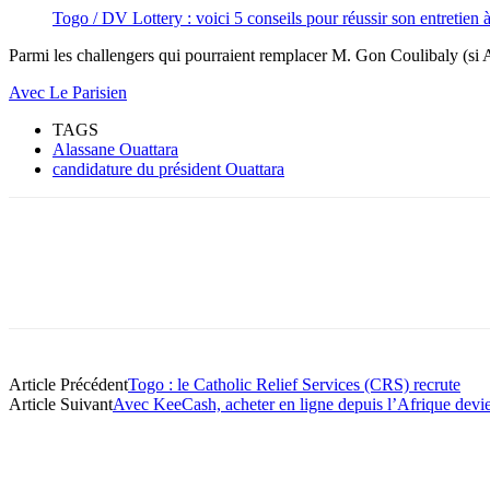
Togo / DV Lottery : voici 5 conseils pour réussir son entretien
Parmi les challengers qui pourraient remplacer M. Gon Coulibaly (si 
Avec Le Parisien
TAGS
Alassane Ouattara
candidature du président Ouattara
Article Précédent
Togo : le Catholic Relief Services (CRS) recrute
Article Suivant
Avec KeeCash, acheter en ligne depuis l’Afrique devie