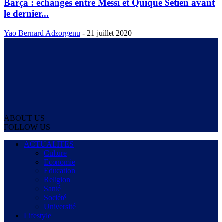
Barça : échanges entre Messi et Quique Setién avant
le dernier...
Yao Bernard Adzorgenu
-
21 juillet 2020
ABOUT US
FOLLOW US
ACTUALITES
Culture
Economie
Education
Religion
Santé
Société
Université
Lifestyle