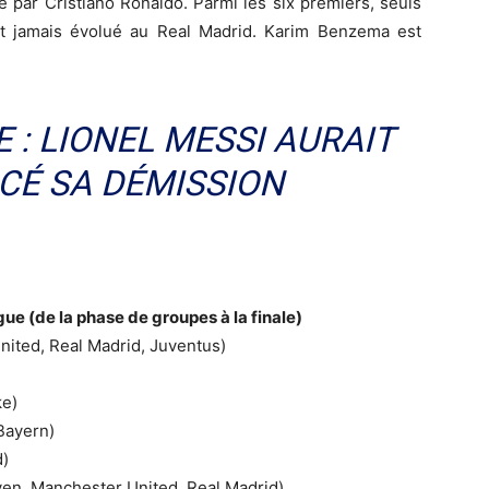
 par Cristiano Ronaldo. Parmi les six premiers, seuls
t jamais évolué au Real Madrid. Karim Benzema est
 : LIONEL MESSI AURAIT
É SA DÉMISSION
e (de la phase de groupes à la finale)
ited, Real Madrid, Juventus)
ke)
Bayern)
d)
en, Manchester United, Real Madrid)