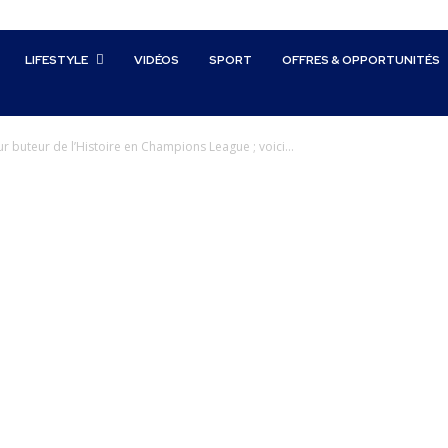
LIFESTYLE
VIDÉOS
SPORT
OFFRES & OPPORTUNITÉS
r buteur de l’Histoire en Champions League ; voici...