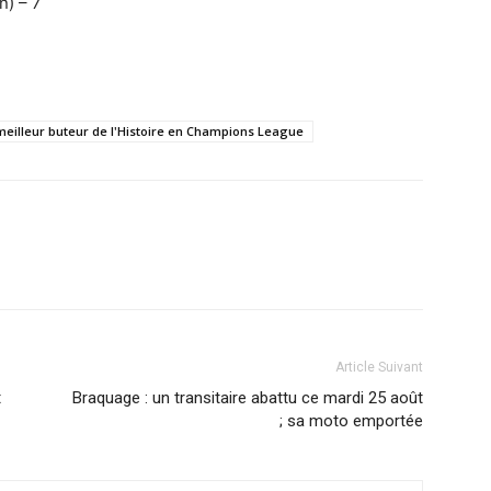
n) – 7
meilleur buteur de l'Histoire en Champions League
Article Suivant
t
Braquage : un transitaire abattu ce mardi 25 août
; sa moto emportée