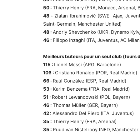
50 :
Thierry Henry (FRA, Monaco, Arsenal, 
48 :
Zlatan Ibrahimović (SWE, Ajax, Juvent
Saint-Germain, Manchester United)
48 :
Andriy Shevchenko (UKR, Dynamo Kyiv,
46 :
Filippo Inzaghi (ITA, Juventus, AC Mila
Meilleurs buteurs pour un seul club (tours d
115 :
Lionel Messi (ARG, Barcelone)
106 :
Cristiano Ronaldo (POR, Real Madrid)
66 :
Raúl González (ESP, Real Madrid)
53 :
Karim Benzema (FRA, Real Madrid)
51 :
Robert Lewandowski (POL, Bayern)
46 :
Thomas Müller (GER, Bayern)
42 :
Alessandro Del Piero (ITA, Juventus)
35 :
Thierry Henry (FRA, Arsenal)
35 :
Ruud van Nistelrooy (NED, Manchester 