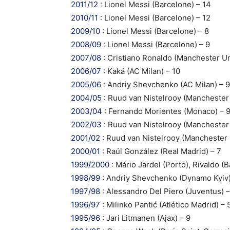
2011/12
: Lionel Messi (Barcelone) – 14
2010/11
: Lionel Messi (Barcelone) – 12
2009/10
: Lionel Messi (Barcelone) – 8
2008/09
: Lionel Messi (Barcelone) – 9
2007/08
: Cristiano Ronaldo (Manchester Un
2006/07
: Kaká (AC Milan) – 10
2005/06
: Andriy Shevchenko (AC Milan) – 9
2004/05
: Ruud van Nistelrooy (Manchester 
2003/04
: Fernando Morientes (Monaco) – 
2002/03
: Ruud van Nistelrooy (Manchester 
2001/02
: Ruud van Nistelrooy (Manchester 
2000/01
: Raúl González (Real Madrid) – 7
1999/2000
: Mário Jardel (Porto), Rivaldo (
1998/99
: Andriy Shevchenko (Dynamo Kyiv)
1997/98
: Alessandro Del Piero (Juventus) –
1996/97
: Milinko Pantić (Atlético Madrid) – 
1995/96
: Jari Litmanen (Ajax) – 9