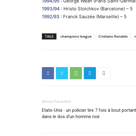
1994/95
: George Weah (Paris Saint-Germai
1993/94
: Hristo Stoichkov (Barcelone) – 5
1992/93
: Franck Sauzée (Marseille) – 5
TAGS
champions league
Cristiano Ronaldo
Article Précédent
Etats-Unis : un policier tire 7 fois à bout portan
dans le dos d’un homme noir