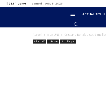
C
25.1
Lomé
samedi, août 8, 2026
ACTUALITES
Accueil
A LA UNE
Cristiano Ronaldo sacré meilleu
A LA UNE
Lifestyle
Actu People