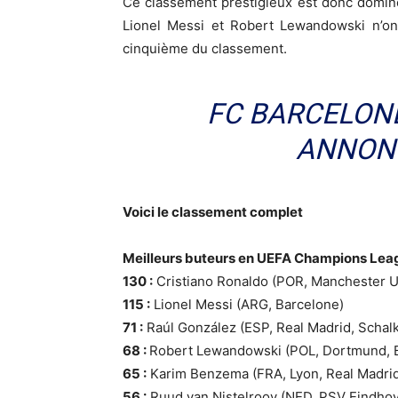
Ce classement prestigieux est donc dominé
Lionel Messi et Robert Lewandowski n’on
cinquième du classement.
FC BARCELONE
ANNONC
Voici le classement complet
Meilleurs buteurs en UEFA Champions Leagu
130 :
Cristiano Ronaldo (POR, Manchester Un
115 :
Lionel Messi (ARG, Barcelone)
71 :
Raúl González (ESP, Real Madrid, Schal
68 :
Robert Lewandowski (POL, Dortmund, 
65 :
Karim Benzema (FRA, Lyon, Real Madri
56 :
Ruud van Nistelrooy (NED, PSV Eindhov