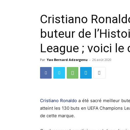
Cristiano Ronald
buteur de l’Hist
League ; voici l
Par
Yao Bernard Adzorgenu
-
26 août 2020
Cristiano Ronaldo
a été sacré meilleur but
atteint les 130 buts en UEFA Champions Lea
de cette marque.