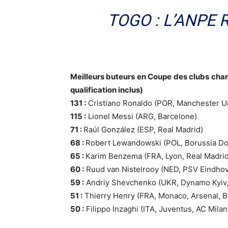
TOGO : L’ANPE
Meilleurs buteurs en Coupe des clubs ch
qualification inclus)
131 :
Cristiano Ronaldo (POR, Manchester Un
115 :
Lionel Messi (ARG, Barcelone)
71 :
Raúl González (ESP, Real Madrid)
68 :
Robert Lewandowski (POL, Borussia D
65 :
Karim Benzema (FRA, Lyon, Real Madrid
60 :
Ruud van Nistelrooy (NED, PSV Eindhov
59 :
Andriy Shevchenko (UKR, Dynamo Kyiv,
51 :
Thierry Henry (FRA, Monaco, Arsenal, B
50 :
Filippo Inzaghi (ITA, Juventus, AC Milan