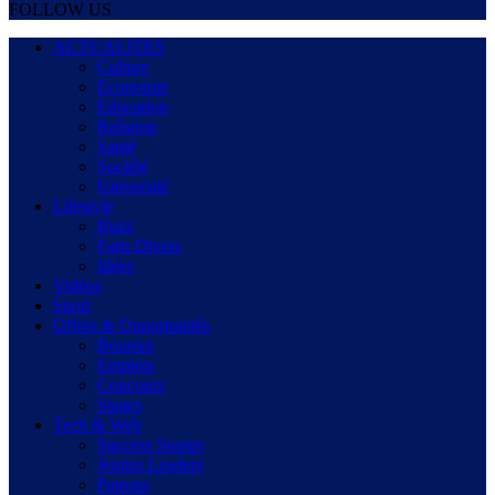
FOLLOW US
ACTUALITES
Culture
Economie
Education
Religion
Santé
Société
Université
Lifestyle
Buzz
Faits Divers
Idées
Vidéos
Sport
Offres & Opportunités
Bourses
Emplois
Concours
Stages
Tech & Web
Success Stories
Jeunes Leaders
Patrons