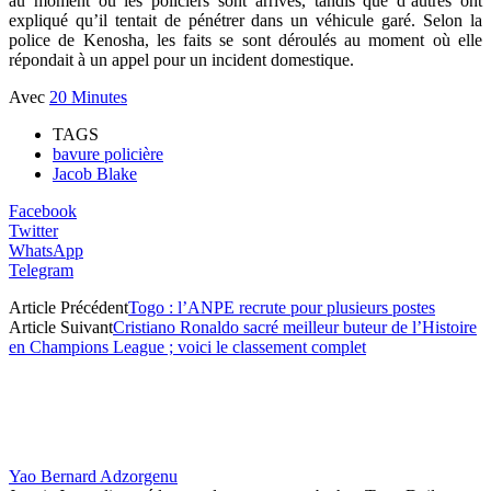
au moment où les policiers sont arrivés, tandis que d’autres ont
expliqué qu’il tentait de pénétrer dans un véhicule garé. Selon la
police de Kenosha, les faits se sont déroulés au moment où elle
répondait à un appel pour un incident domestique.
Avec
20 Minutes
TAGS
bavure policière
Jacob Blake
Facebook
Twitter
WhatsApp
Telegram
Article Précédent
Togo : l’ANPE recrute pour plusieurs postes
Article Suivant
Cristiano Ronaldo sacré meilleur buteur de l’Histoire
en Champions League ; voici le classement complet
Yao Bernard Adzorgenu