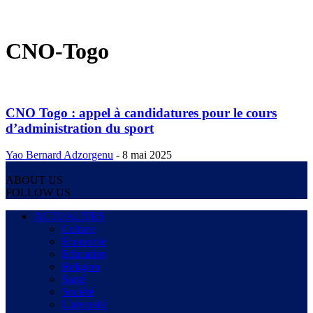
CNO-Togo
CNO Togo : appel à candidatures pour le cours
d’administration du sport
Yao Bernard Adzorgenu
-
8 mai 2025
ABOUT US
FOLLOW US
ACTUALITES
Culture
Economie
Education
Religion
Santé
Société
Université