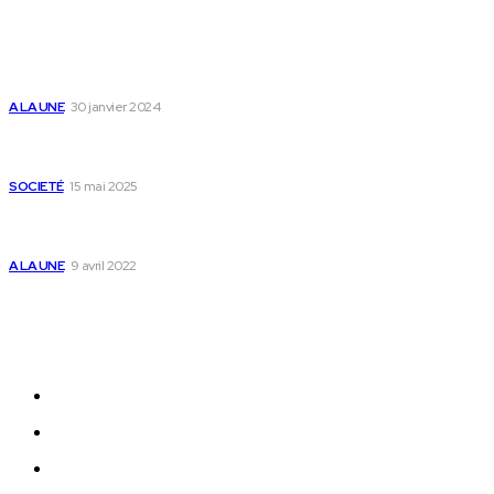
Populaire
Voici les pièces à fournir pour se faire établir un certificat
de nationalité togolaise
A LA UNE
30 janvier 2024
Passeport togolais : voici les 60 pays où on peut se rendre
sans visa en 2025
SOCIETÉ
15 mai 2025
Togo : voici comment annuler un transfert T-money ou
Flooz
A LA UNE
9 avril 2022
Plan du Site
A LA UNE
ACTUALITES
Offres & Opportunités