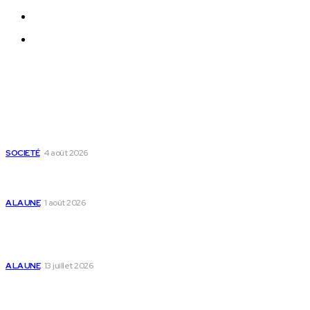
Qui sommes-nous ?
Nous Contacter
Derniers Articles
Mixx Challenge U17 : cap sur les demi-finales à Sokodé et la
grande finale à Tsévié
SOCIETÉ
4 août 2026
Yas Togo et les syndicats concluent un accord social
historique
A LA UNE
1 août 2026
Togo : « Mome » lance une maison dédiée à
l’accompagnement des parents et au bien-être des
enfants
A LA UNE
13 juillet 2026