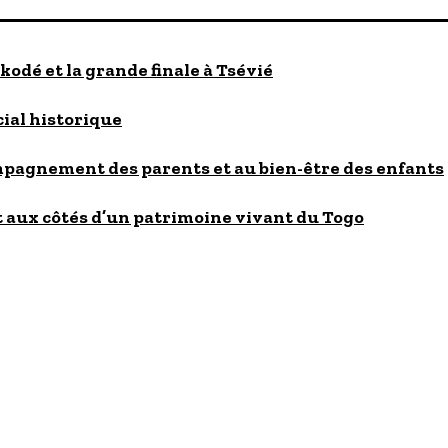
kodé et la grande finale à Tsévié
cial historique
ompagnement des parents et au bien-être des enfants
 aux côtés d’un patrimoine vivant du Togo