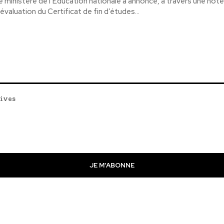
e ministère de l’Éducation nationale a annoncé, à travers une not
’évaluation du Certificat de fin d’études...
tives
JE M'ABONNE