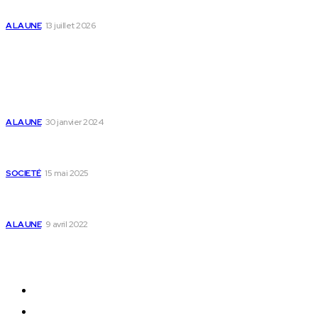
des enfants
A LA UNE
13 juillet 2026
Populaire
Voici les pièces à fournir pour se faire établir un
certificat de nationalité togolaise
A LA UNE
30 janvier 2024
Passeport togolais : voici les 60 pays où on peut
se rendre sans visa en 2025
SOCIETÉ
15 mai 2025
Togo : voici comment annuler un transfert T-
money ou Flooz
A LA UNE
9 avril 2022
Plan du Site
A LA UNE
ACTUALITES