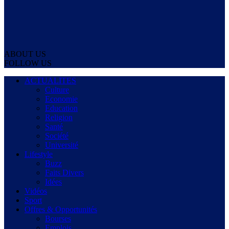
ABOUT US
FOLLOW US
ACTUALITES
Culture
Economie
Education
Religion
Santé
Société
Université
Lifestyle
Buzz
Faits Divers
Idées
Vidéos
Sport
Offres & Opportunités
Bourses
Emplois