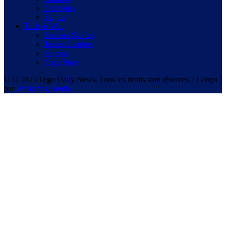
Concours
Stages
Tech & Web
Success Stories
Jeunes Leaders
Patrons
Togo Stars
© © 2025 Togo Daily News. Tous les droits sont réserves. / Conçu
par
Warketing Studio