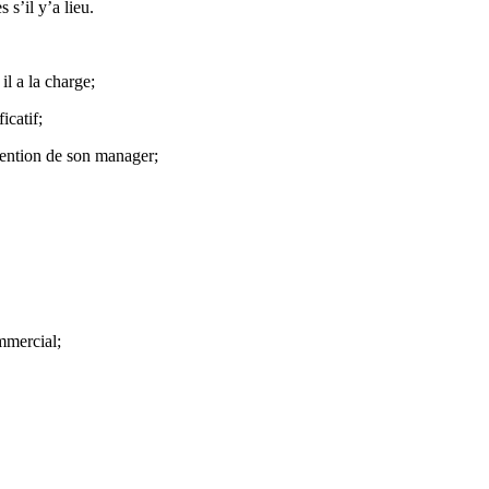
 s’il y’a lieu.
l a la charge;
icatif;
ttention de son manager;
mmercial;