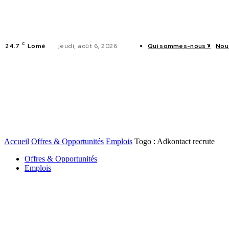
C
24.7
Lomé
jeudi, août 6, 2026
Qui sommes-nous ?
Nou
ACTUALITES
Accueil
Offres & Opportunités
Emplois
Togo : Adkontact recrute
Offres & Opportunités
Emplois