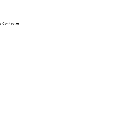
s Contacter
LIFESTYLE
VIDÉOS
SPORT
OFFRES & OPPORTUNITÉS