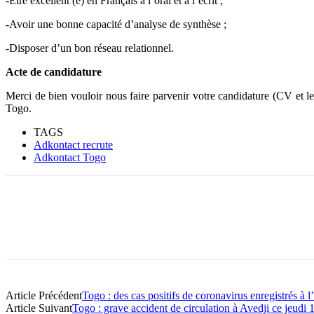
-Etre excellent (e) en Français à l’oral et à l’écrit ;
-Avoir une bonne capacité d’analyse de synthèse ;
-Disposer d’un bon réseau relationnel.
Acte de candidature
Merci de bien vouloir nous faire parvenir votre candidature (CV et le
Togo.
TAGS
Adkontact recrute
Adkontact Togo
Article Précédent
Togo : des cas positifs de coronavirus enregistrés à
Article Suivant
Togo : grave accident de circulation à Avedji ce jeudi 