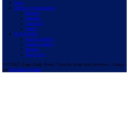
Sport
Offres & Opportunités
Bourses
Emplois
Concours
Stages
Tech & Web
Success Stories
Jeunes Leaders
Patrons
Togo Stars
© © 2025 Togo Daily News. Tous les droits sont réserves. / Conçu
par
Warketing Studio