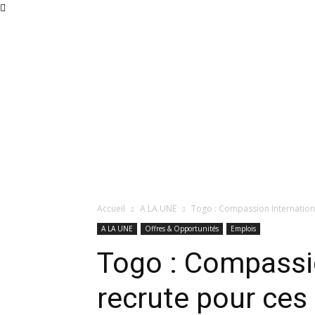
Accueil
A LA UNE
Togo : Compassion Internation
A LA UNE
Offres & Opportunités
Emplois
Togo : Compassio
recrute pour ces