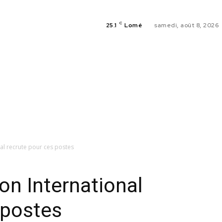
C
25.1
Lomé
samedi, août 8, 2026
ACTUALI
OFFRES 
al recrute pour ces postes
n International
 postes