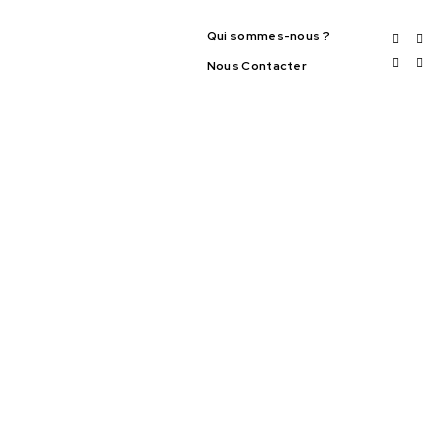
Qui sommes-nous ?
Nous Contacter
TES
LIFESTYLE
VIDÉOS
SPORT
& OPPORTUNITÉS
TECH & WEB