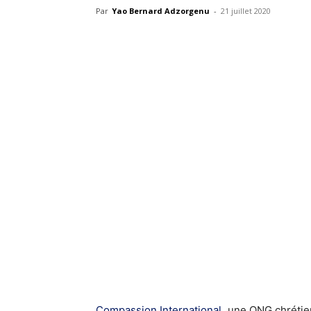
Par
Yao Bernard Adzorgenu
-
21 juillet 2020
Compassion International
, une ONG chrétie