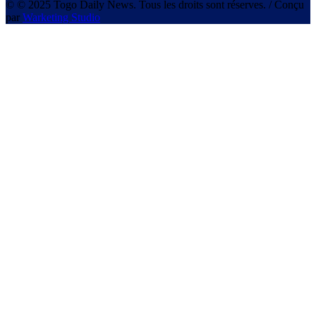
© © 2025 Togo Daily News. Tous les droits sont réserves. / Conçu
par
Warketing Studio