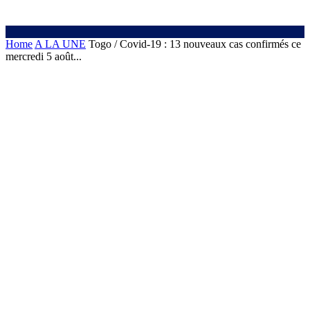
Home
A LA UNE
Togo / Covid-19 : 13 nouveaux cas confirmés ce
mercredi 5 août...