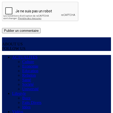
ABOUT US
FOLLOW US
ACTUALITES
Culture
Economie
Education
Religion
Santé
Société
Université
Lifestyle
Buzz
Faits Divers
Idées
Vidéos