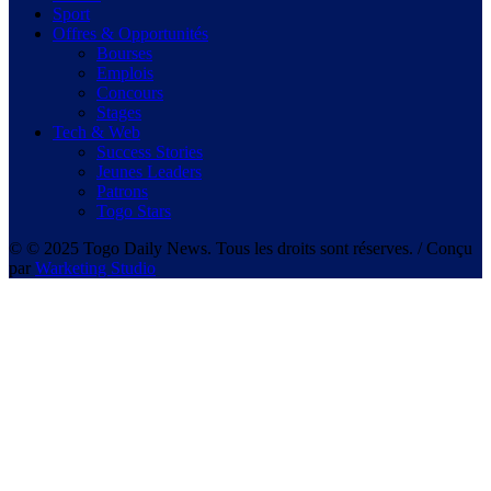
Sport
Offres & Opportunités
Bourses
Emplois
Concours
Stages
Tech & Web
Success Stories
Jeunes Leaders
Patrons
Togo Stars
© © 2025 Togo Daily News. Tous les droits sont réserves. / Conçu
par
Warketing Studio