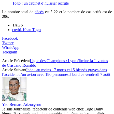
Togo : un cabinet d’huissier recrute
Le nombre total de
décès
est à 22 et le nombre de cas actifs est de
296.
TAGS
covid-19 au Togo
Facebook
Twitter
WhatsApp
Telegram
Article Précédent
Ligue des Champions : Lyon élimine la Juventus
de Cristiano Ronaldo
Article Suivant
Inde : au moins 17 morts et 15 blessés graves dans
l’accident d’un avion avec 190 personnes à bord ce vendredi 7 août
Yao Bernard Adzorgenu
Je suis Journaliste, rédacteur de contenus web chez Togo Daily
News. Passionné par la photographie, la littérature, les actualités