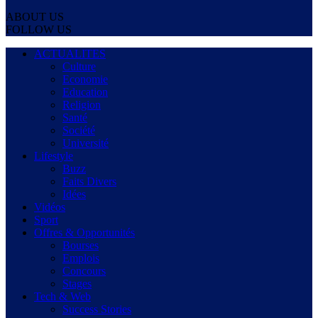
ABOUT US
FOLLOW US
ACTUALITES
Culture
Economie
Education
Religion
Santé
Société
Université
Lifestyle
Buzz
Faits Divers
Idées
Vidéos
Sport
Offres & Opportunités
Bourses
Emplois
Concours
Stages
Tech & Web
Success Stories