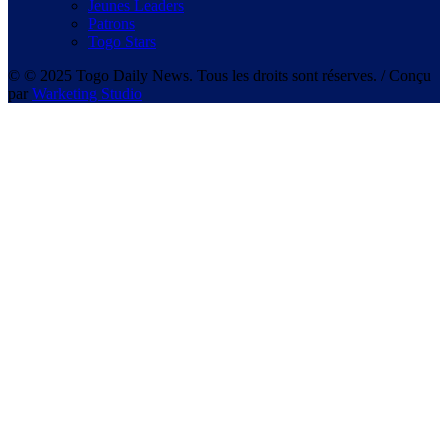
Jeunes Leaders
Patrons
Togo Stars
© © 2025 Togo Daily News. Tous les droits sont réserves. / Conçu
par
Warketing Studio