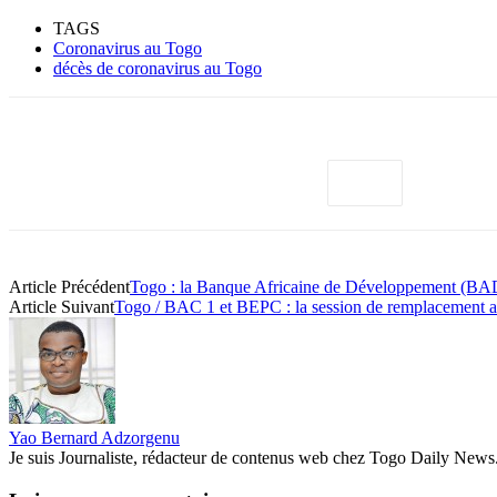
TAGS
Coronavirus au Togo
décès de coronavirus au Togo
Article Précédent
Togo : la Banque Africaine de Développement (BAD)
Article Suivant
Togo / BAC 1 et BEPC : la session de remplacement ann
Yao Bernard Adzorgenu
Je suis Journaliste, rédacteur de contenus web chez Togo Daily News. Pas