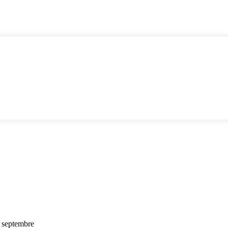
s Contacter
LIFESTYLE
VIDÉOS
SPORT
OFFRES & OPPORTUNITÉS
LIFESTYLE
VIDÉOS
SPORT
OFFRES & OPPORTUNITÉS
4 septembre