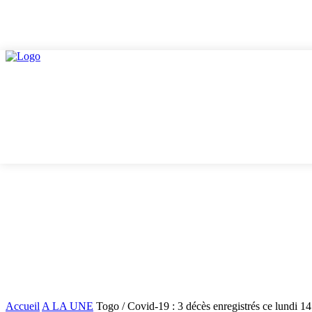
C
24.7
Lomé
jeudi, août 6, 2026
Qui sommes-nous ?
Nou
ACTUALITES
ACTUALITES
Accueil
A LA UNE
Togo / Covid-19 : 3 décès enregistrés ce lundi 1