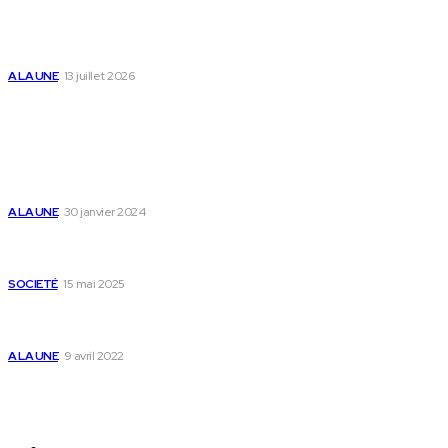
Togo : « Mome » lance une maison dédiée à
l’accompagnement des parents et au bien-être
des enfants
A LA UNE
13 juillet 2026
Populaire
Voici les pièces à fournir pour se faire établir un
certificat de nationalité togolaise
A LA UNE
30 janvier 2024
Passeport togolais : voici les 60 pays où on peut
se rendre sans visa en 2025
SOCIETÉ
15 mai 2025
Togo : voici comment annuler un transfert T-
money ou Flooz
A LA UNE
9 avril 2022
Plan du Site