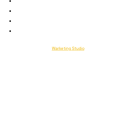
ACTUALITES
Offres & Opportunités
Success Stories
Vidéos
© 2025 Togo Daily News. Tous les droits sont réservés. / Conçu par
Warketing Studio