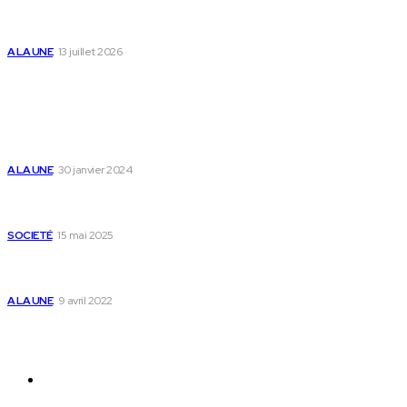
l’accompagnement des parents et au bien-être des
enfants
A LA UNE
13 juillet 2026
Populaire
Voici les pièces à fournir pour se faire établir un certificat
de nationalité togolaise
A LA UNE
30 janvier 2024
Passeport togolais : voici les 60 pays où on peut se rendre
sans visa en 2025
SOCIETÉ
15 mai 2025
Togo : voici comment annuler un transfert T-money ou
Flooz
A LA UNE
9 avril 2022
Plan du Site
A LA UNE