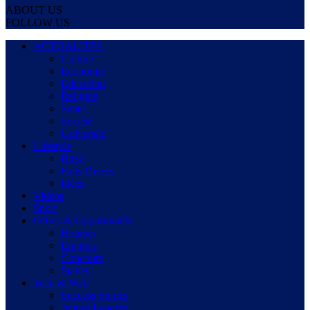
ABOUT US
FOLLOW US
ACTUALITES
Culture
Economie
Education
Religion
Santé
Société
Université
Lifestyle
Buzz
Faits Divers
Idées
Vidéos
Sport
Offres & Opportunités
Bourses
Emplois
Concours
Stages
Tech & Web
Success Stories
Jeunes Leaders