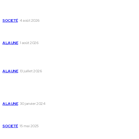
Mixx Challenge U17 : cap sur les demi-finales à
Sokodé et la grande finale à Tsévié
SOCIETÉ
4 août 2026
Yas Togo et les syndicats concluent un accord
social historique
A LA UNE
1 août 2026
Togo : « Mome » lance une maison dédiée à
l’accompagnement des parents et au bien-être
des enfants
A LA UNE
13 juillet 2026
Populaire
Voici les pièces à fournir pour se faire établir un
certificat de nationalité togolaise
A LA UNE
30 janvier 2024
Passeport togolais : voici les 60 pays où on peut
se rendre sans visa en 2025
SOCIETÉ
15 mai 2025
Togo : voici comment annuler un transfert T-