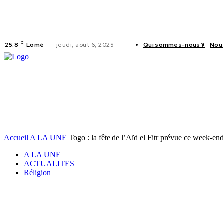
C
25.8
Lomé
jeudi, août 6, 2026
Qui sommes-nous ?
Nou
ACTUALITES
Accueil
A LA UNE
Togo : la fête de l’Aïd el Fitr prévue ce week-en
A LA UNE
ACTUALITES
Réligion