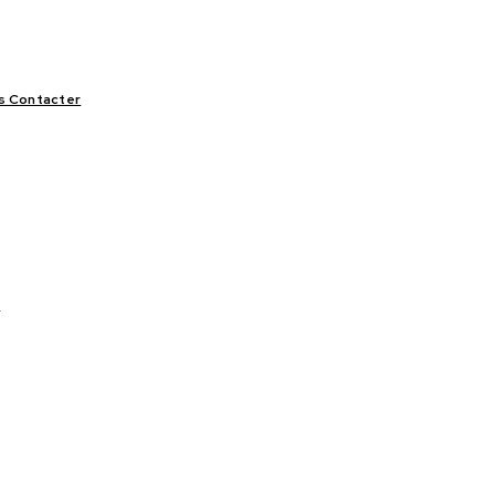
s Contacter
LIFESTYLE
VIDÉOS
SPORT
OFFRES & OPPORTUNITÉS
d