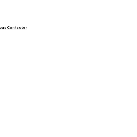
ous Contacter
LIFESTYLE
VIDÉOS
SPORT
OFFRES & OPPORTUNITÉS