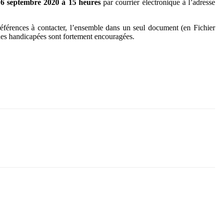
e
6 septembre 2020 à 15 heures
par courrier électronique à l’adresse
références à contacter, l’ensemble dans un seul document (en Fichier
nes handicapées sont fortement encouragées.