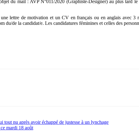
 objet du mail : AVP N°011/2020 (Graphiste-Designer) au plus tard l
 une lettre de motivation et un CV en français ou en anglais avec 3 
du/de la candidat/e. Les candidatures féminines et celles des person
lui tout nu après avoir échappé de justesse à un lynchage
 ce mardi 18 août