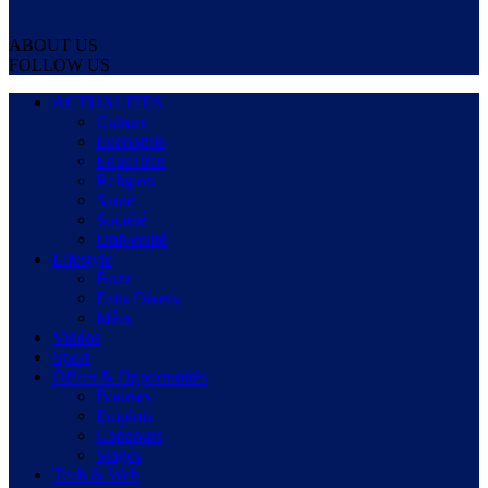
ABOUT US
FOLLOW US
ACTUALITES
Culture
Economie
Education
Religion
Santé
Société
Université
Lifestyle
Buzz
Faits Divers
Idées
Vidéos
Sport
Offres & Opportunités
Bourses
Emplois
Concours
Stages
Tech & Web