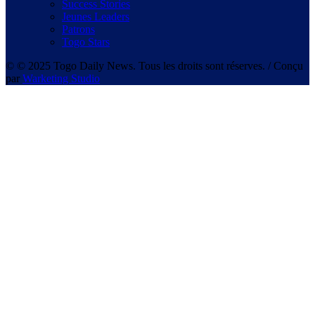
Success Stories
Jeunes Leaders
Patrons
Togo Stars
© © 2025 Togo Daily News. Tous les droits sont réserves. / Conçu
par
Warketing Studio