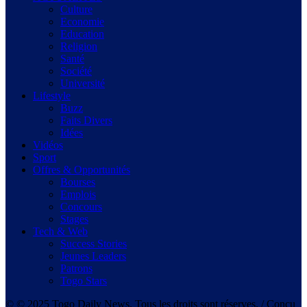
Culture
Economie
Education
Religion
Santé
Société
Université
Lifestyle
Buzz
Faits Divers
Idées
Vidéos
Sport
Offres & Opportunités
Bourses
Emplois
Concours
Stages
Tech & Web
Success Stories
Jeunes Leaders
Patrons
Togo Stars
© © 2025 Togo Daily News. Tous les droits sont réserves. / Conçu