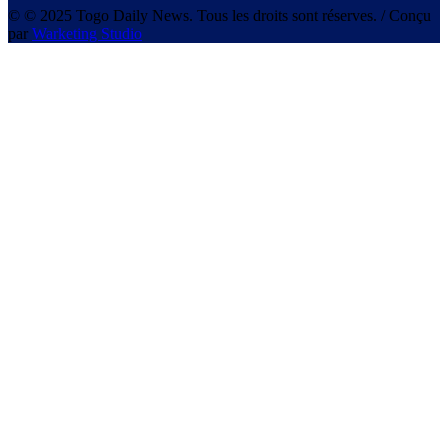
© © 2025 Togo Daily News. Tous les droits sont réserves. / Conçu
par
Warketing Studio