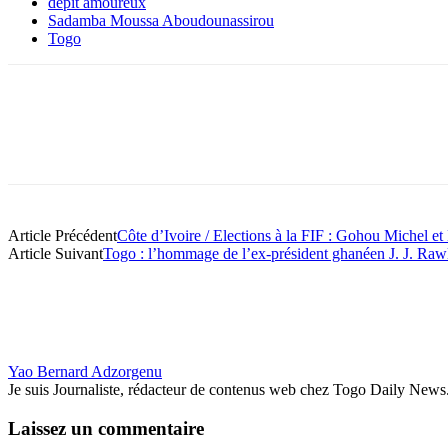
dépit amoureux
Sadamba Moussa Aboudounassirou
Togo
Article Précédent
Côte d’Ivoire / Elections à la FIF : Gohou Michel et
Article Suivant
Togo : l’hommage de l’ex-président ghanéen J. J. Ra
Yao Bernard Adzorgenu
Je suis Journaliste, rédacteur de contenus web chez Togo Daily News. Pas
Laissez un commentaire