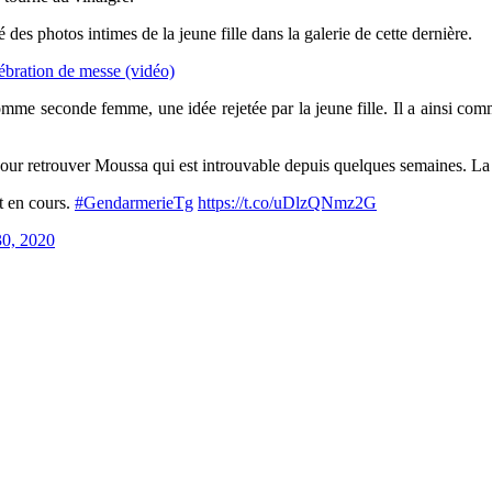
s photos intimes de la jeune fille dans la galerie de cette dernière.
lébration de messe (vidéo)
me seconde femme, une idée rejetée par la jeune fille. Il a ainsi com
our retrouver Moussa qui est introuvable depuis quelques semaines. La ge
t en cours.
#GendarmerieTg
https://t.co/uDlzQNmz2G
30, 2020