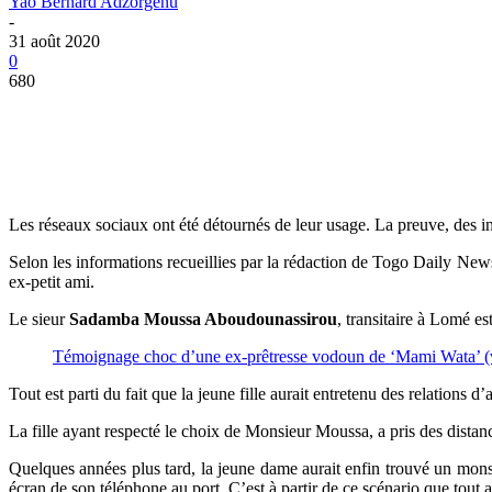
Yao Bernard Adzorgenu
-
31 août 2020
0
680
Les réseaux sociaux ont été détournés de leur usage. La preuve, des i
Selon les informations recueillies par la rédaction de Togo Daily New
ex-petit ami.
Le sieur
Sadamba Moussa Aboudounassirou
, transitaire à Lomé es
Témoignage choc d’une ex-prêtresse vodoun de ‘Mami Wata’ (
Tout est parti du fait que la jeune fille aurait entretenu des relations
La fille ayant respecté le choix de Monsieur Moussa, a pris des distan
Quelques années plus tard, la jeune dame aurait enfin trouvé un monsi
écran de son téléphone au port. C’est à partir de ce scénario que tout a