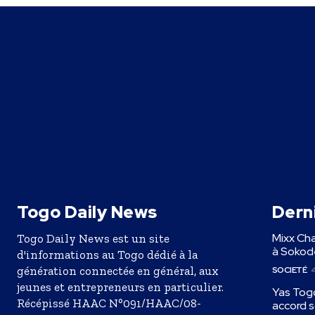
Togo Daily News
Derni
Mixx Cha
Togo Daily News est un site
à Sokodé
d'informations au Togo dédié à la
génération connectée en général, aux
SOCIETÉ
4
jeunes et entrepreneurs en particulier.
Yas Togo
Récépissé HAAC N°091/HAAC/08-
accord s