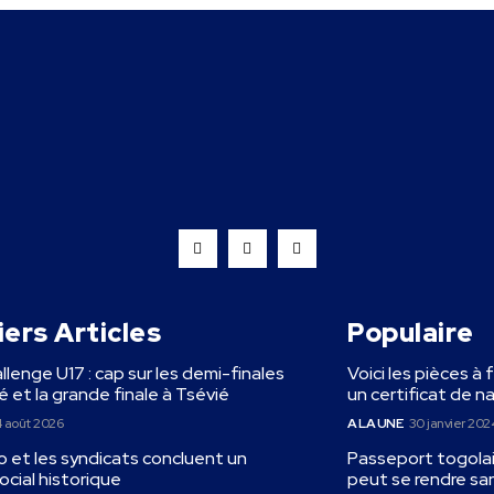
ers Articles
Populaire
llenge U17 : cap sur les demi-finales
Voici les pièces à 
 et la grande finale à Tsévié
un certificat de n
 août 2026
A LA UNE
30 janvier 202
 et les syndicats concluent un
Passeport togolais
ocial historique
peut se rendre sa