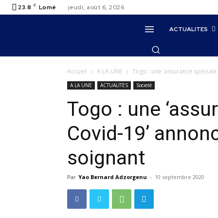
C
23.8
Lomé
jeudi, août 6, 2026
ACTUALITES
Accueil
A LA UNE
Togo : une ‘assurance spéciale
A LA UNE
ACTUALITES
Societé
Togo : une ‘assu
Covid-19’ annonc
soignant
Par
Yao Bernard Adzorgenu
-
10 septembre 2020