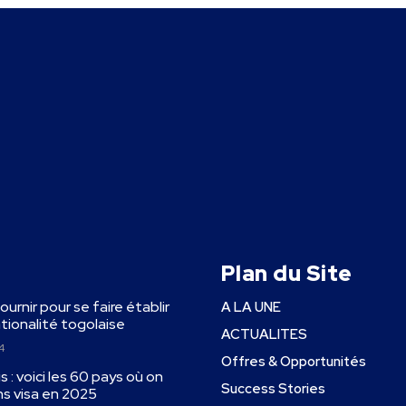
Plan du Site
fournir pour se faire établir
A LA UNE
ationalité togolaise
ACTUALITES
4
Offres & Opportunités
 : voici les 60 pays où on
Success Stories
ns visa en 2025