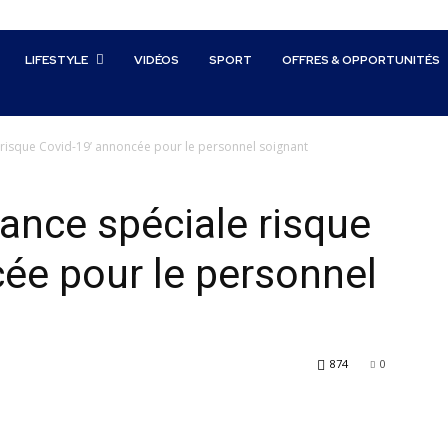
LIFESTYLE
VIDÉOS
SPORT
OFFRES & OPPORTUNITÉS
 risque Covid-19’ annoncée pour le personnel soignant
rance spéciale risque
ée pour le personnel
874
0