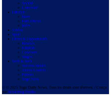
Société
Université
Lifestyle
Buzz
Faits Divers
Idées
Vidéos
Sport
Offres & Opportunités
Bourses
Emplois
Concours
Stages
Tech & Web
Success Stories
Jeunes Leaders
Patrons
Togo Stars
© © 2025 Togo Daily News. Tous les droits sont réserves. / Conçu
par
Warketing Studio