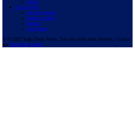
Stages
Tech & Web
Success Stories
Jeunes Leaders
Patrons
Togo Stars
© © 2025 Togo Daily News. Tous les droits sont réserves. / Conçu
par
Warketing Studio