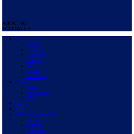
ABOUT US
FOLLOW US
ACTUALITES
Culture
Economie
Education
Religion
Santé
Société
Université
Lifestyle
Buzz
Faits Divers
Idées
Vidéos
Sport
Offres & Opportunités
Bourses
Emplois
Concours