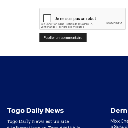
Togo Daily News
Derni
Mixx Cha
Togo Daily News est un site
à Sokodé
d'informations au Togo dédié à la