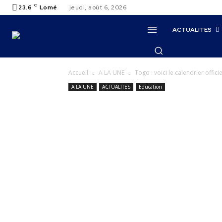
C
23.6
Lomé
jeudi, août 6, 2026
ACTUALITES
Accueil
A LA UNE
Togo : voici le calendrier offi
A LA UNE
ACTUALITES
Education