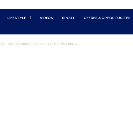
LIFESTYLE
VIDÉOS
SPORT
OFFRES & OPPORTUNITÉS
ciel du déroulement des épreuves de l’examen...