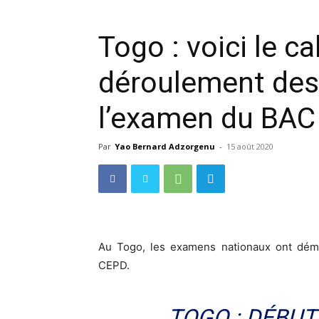
Togo : voici le ca
déroulement des
l’examen du BAC
Par
Yao Bernard Adzorgenu
-
15 août 2020
Au Togo, les examens nationaux ont déma
CEPD.
TOGO : DÉBUT