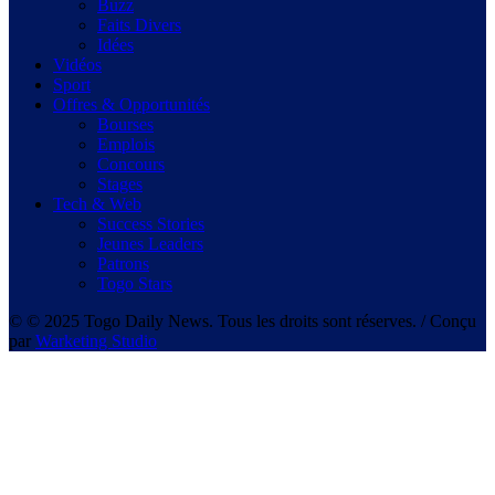
Buzz
Faits Divers
Idées
Vidéos
Sport
Offres & Opportunités
Bourses
Emplois
Concours
Stages
Tech & Web
Success Stories
Jeunes Leaders
Patrons
Togo Stars
© © 2025 Togo Daily News. Tous les droits sont réserves. / Conçu
par
Warketing Studio