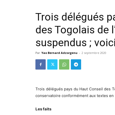
Trois délégués p
des Togolais de l
suspendus ; voici
Par
Yao Bernard Adzorgenu
-
2 septembre 2020
Trois délégués pays du Haut Conseil des To
conservatoire conformément aux textes en 
Les faits