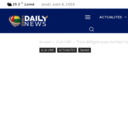
C
25.2
Lomé
jeudi, août 6, 2026
ACTUALITES
Accueil
A LA UNE
Trois délégués pays du Haut Con
A LA UNE
ACTUALITES
Societé